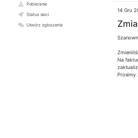
Pobieranie
14 Gru 2
Status sieci
Zmia
Utwórz zgłoszenie
Szanowni
Zmienili
Na faktu
zaktuali
Prosimy 