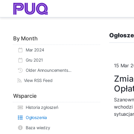
Ogłosze
By Month
Mar 2024
Gru 2021
15 Mar 
Older Announcements...
Zmia
View RSS Feed
Opła
Wsparcie
Szanowni
wchodzi 
Historia zgłoszeń
sytuacja
Ogłoszenia
Baza wiedzy