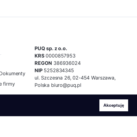
PUQ sp. z o.o.
KRS
0000857953
REGON
386936024
NIP
5252834345
/Dokumenty
ul. Szczesna 26, 02-454 Warszawa,
 firmy
Polska biuro@puq.pl
Akceptuję