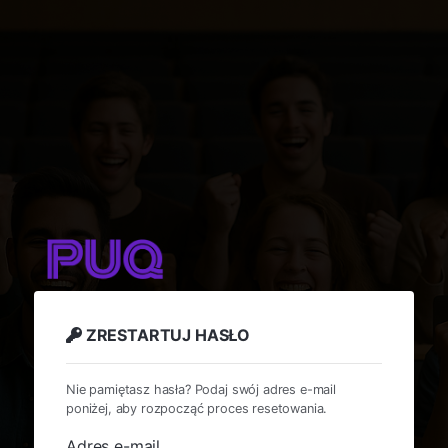
ZRESTARTUJ HASŁO
Nie pamiętasz hasła? Podaj swój adres e-mail
poniżej, aby rozpocząć proces resetowania.
Adres e-mail