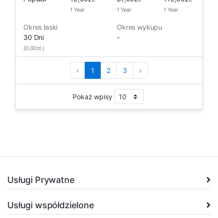
1 Year
1 Year
1 Year
Okres łaski
Okres wykupu
30 Dni
-
(0,00zł.)
‹
1
2
3
›
Pokaż wpisy
Usługi Prywatne
Usługi współdzielone