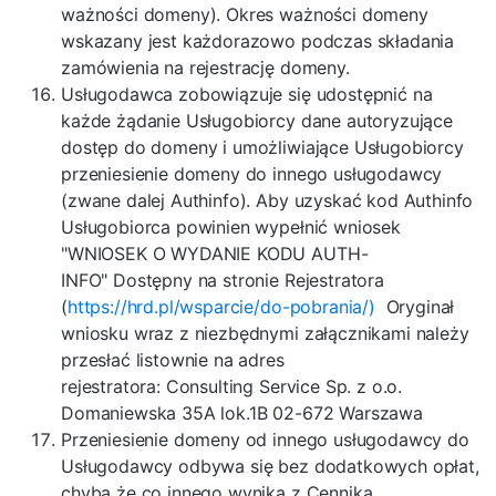
ważności domeny). Okres ważności domeny
wskazany jest każdorazowo podczas składania
zamówienia na rejestrację domeny.
Usługodawca zobowiązuje się udostępnić na
każde żądanie Usługobiorcy dane autoryzujące
dostęp do domeny i umożliwiające Usługobiorcy
przeniesienie domeny do innego usługodawcy
(zwane dalej Authinfo). Aby uzyskać kod Authinfo
Usługobiorca powinien wypełnić wniosek
"WNIOSEK O WYDANIE KODU AUTH-
INFO" Dostępny na stronie Rejestratora
(
https://hrd.pl/wsparcie/do-pobrania/)
Oryginał
wniosku wraz z niezbędnymi załącznikami należy
przesłać listownie na adres
rejestratora: Consulting Service Sp. z o.o.
Domaniewska 35A lok.1B 02-672 Warszawa
Przeniesienie domeny od innego usługodawcy do
Usługodawcy odbywa się bez dodatkowych opłat,
chyba że co innego wynika z Cennika.