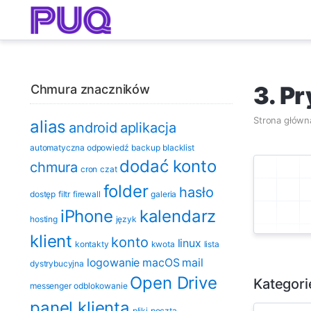
3. P
Chmura znaczników
Strona główn
alias
android
aplikacja
automatyczna odpowiedź
backup
blacklist
dodać konto
chmura
cron
czat
folder
hasło
dostęp
filtr
firewall
galeria
iPhone
kalendarz
hosting
język
klient
konto
linux
kontakty
kwota
lista
logowanie
macOS
mail
dystrybucyjna
Open Drive
Kategori
messenger
odblokowanie
panel klienta
pliki
poczta