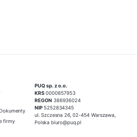
PUQ sp. z o.o.
KRS
0000857953
REGON
386936024
NIP
5252834345
/Dokumenty
ul. Szczesna 26, 02-454 Warszawa,
 firmy
Polska biuro@puq.pl