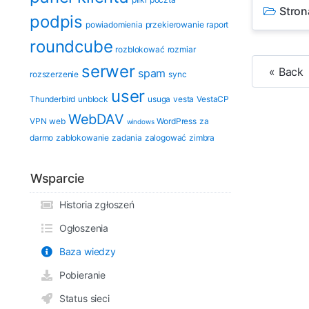
Stron
podpis
powiadomienia
przekierowanie
raport
roundcube
rozblokować
rozmiar
serwer
« Back
spam
rozszerzenie
sync
user
Thunderbird
unblock
usuga
vesta
VestaCP
WebDAV
VPN
web
WordPress
za
windows
darmo
zablokowanie
zadania
zalogować
zimbra
Wsparcie
Historia zgłoszeń
Ogłoszenia
Baza wiedzy
Pobieranie
Status sieci