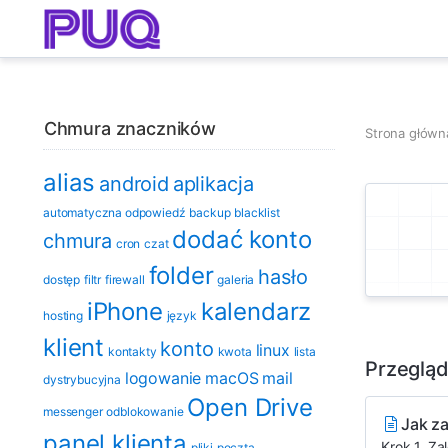
Chmura znaczników
Strona główn
alias
android
aplikacja
automatyczna odpowiedź
backup
blacklist
dodać konto
chmura
cron
czat
folder
hasło
dostęp
filtr
firewall
galeria
iPhone
kalendarz
hosting
język
klient
konto
linux
kontakty
kwota
lista
Przegląd
logowanie
macOS
mail
dystrybucyjna
Open Drive
messenger
odblokowanie
Jak z
panel klienta
Krok 1. Za
pliki
poczta