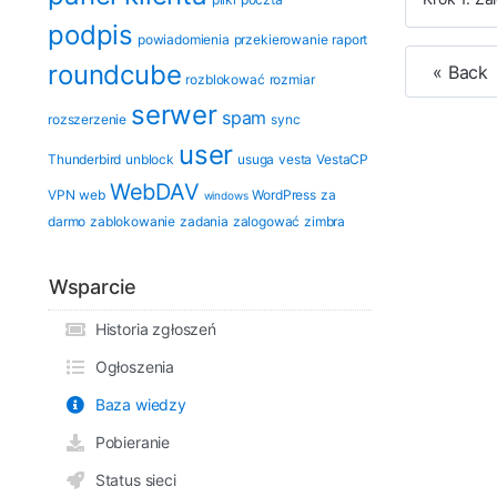
podpis
powiadomienia
przekierowanie
raport
roundcube
« Back
rozblokować
rozmiar
serwer
spam
rozszerzenie
sync
user
Thunderbird
unblock
usuga
vesta
VestaCP
WebDAV
VPN
web
WordPress
za
windows
darmo
zablokowanie
zadania
zalogować
zimbra
Wsparcie
Historia zgłoszeń
Ogłoszenia
Baza wiedzy
Pobieranie
Status sieci