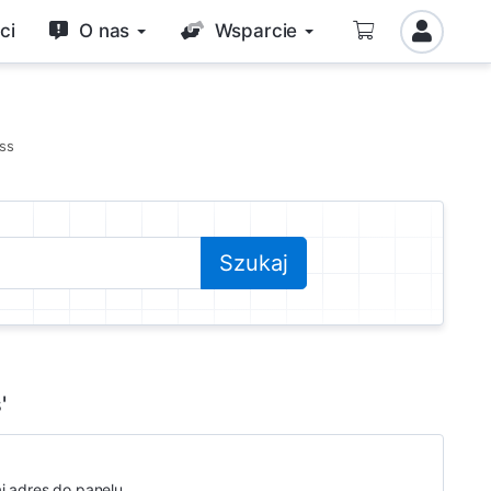
ci
O nas
Wsparcie
ss
'
 adres do panelu...