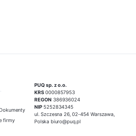
PUQ sp. z o.o.
KRS
0000857953
REGON
386936024
NIP
5252834345
/Dokumenty
ul. Szczesna 26, 02-454 Warszawa,
 firmy
Polska biuro@puq.pl