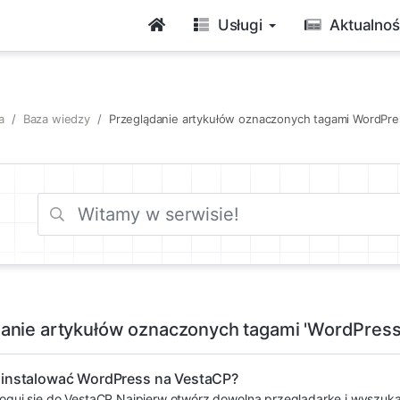
Usługi
Aktualnoś
a
Baza wiedzy
Przeglądanie artykułów oznaczonych tagami WordPre
anie artykułów oznaczonych tagami 'WordPress
ainstalować WordPress na VestaCP?
loguj się do VestaCP Najpierw otwórz dowolną przeglądarkę i wyszukaj