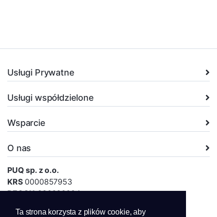
Usługi Prywatne
Usługi współdzielone
Wsparcie
O nas
PUQ sp. z o.o.
KRS
0000857953
REGON
386936024
NIP
5252834345
Ta strona korzysta z plików cookie, aby
ul. Szczesna 26, 02-454 Warszawa, Polska