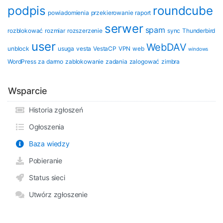
podpis
roundcube
powiadomienia
przekierowanie
raport
serwer
spam
rozblokować
rozmiar
rozszerzenie
sync
Thunderbird
user
WebDAV
unblock
usuga
vesta
VestaCP
VPN
web
windows
WordPress
za darmo
zablokowanie
zadania
zalogować
zimbra
Wsparcie
Historia zgłoszeń
Ogłoszenia
Baza wiedzy
Pobieranie
Status sieci
Utwórz zgłoszenie