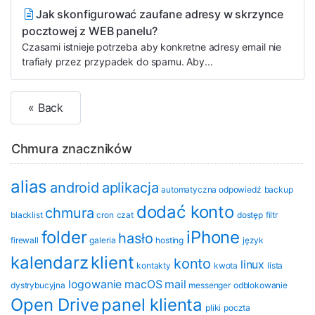
Jak skonfigurować zaufane adresy w skrzynce
pocztowej z WEB panelu?
Czasami istnieje potrzeba aby konkretne adresy email nie
trafiały przez przypadek do spamu. Aby...
« Back
Chmura znaczników
alias
android
aplikacja
automatyczna odpowiedź
backup
dodać konto
chmura
blacklist
cron
czat
dostęp
filtr
folder
iPhone
hasło
firewall
galeria
hosting
język
kalendarz
klient
konto
linux
kontakty
kwota
lista
logowanie
macOS
mail
dystrybucyjna
messenger
odblokowanie
Open Drive
panel klienta
pliki
poczta