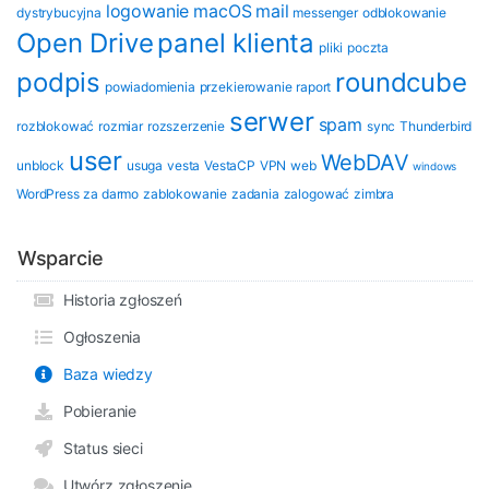
logowanie
macOS
mail
dystrybucyjna
messenger
odblokowanie
Open Drive
panel klienta
pliki
poczta
podpis
roundcube
powiadomienia
przekierowanie
raport
serwer
spam
rozblokować
rozmiar
rozszerzenie
sync
Thunderbird
user
WebDAV
unblock
usuga
vesta
VestaCP
VPN
web
windows
WordPress
za darmo
zablokowanie
zadania
zalogować
zimbra
Wsparcie
Historia zgłoszeń
Ogłoszenia
Baza wiedzy
Pobieranie
Status sieci
Utwórz zgłoszenie