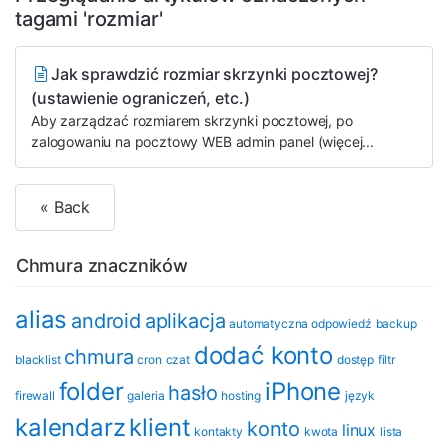
tagami 'rozmiar'
Jak sprawdzić rozmiar skrzynki pocztowej?
(ustawienie ograniczeń, etc.)
Aby zarządzać rozmiarem skrzynki pocztowej, po
zalogowaniu na pocztowy WEB admin panel (więcej...
« Back
Chmura znaczników
alias
android
aplikacja
automatyczna odpowiedź
backup
dodać konto
chmura
blacklist
cron
czat
dostęp
filtr
folder
iPhone
hasło
firewall
galeria
hosting
język
kalendarz
klient
konto
linux
kontakty
kwota
lista