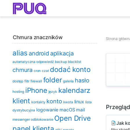
Chmura znaczników
Strona główn
alias
android
aplikacja
automatyczna odpowiedź
backup
blacklist
dodać konto
chmura
cron
czat
folder
hasło
dostęp
filtr
firewall
galeria
iPhone
kalendarz
hosting
język
klient
konto
linux
kontakty
kwota
lista
Przegląd
logowanie
macOS
mail
dystrybucyjna
Open Drive
messenger
odblokowanie
Jak k
panel klienta
Aby skonfi
pliki
poczta