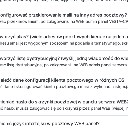
konfigurować przekierowanie maili na inny adres pocztowy?
wać przekierowaniem, po zalogowaniu na WEB admin panel VESTA-CP (w
worzyć alias? (wiele adresów pocztowych kieruje na jeden 
adresu email jest wygodnym sposobem na podanie alternatywnego, skr
worzyć listę dystrybucyjną? (wyślij jedną wiadomość do wi
wać listą dystrybucyjną, po zalogowaniu na WEB admin panel serwera
aleźć dane konfiguracji klienta pocztowego w różnych OS i
ć dane i skonfigurować kienta pocztowego musisz wykonać następując
mieniać hasło do skrzynki pocztowej w panelu serwera WEB
ć hasło, musisz zalogować się do skrzynki przez panel WEB (więcej inf
mienić język interfejsu w pocztowy WEB panel?