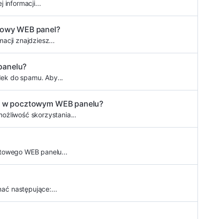
informacji...
ztowy WEB panel?
cji znajdziesz...
panelu?
dek do spamu. Aby...
ach w pocztowym WEB panelu?
ożliwość skorzystania...
ztowego WEB panelu...
ć następujące:...