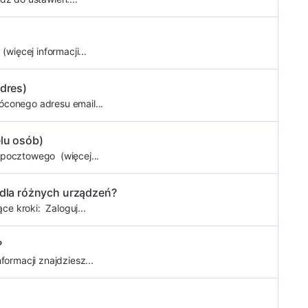
ięcej informacji...
adres)
óconego adresu email...
elu osób)
 pocztowego (więcej...
 dla różnych urządzeń?
e kroki: Zaloguj...
?
ormacji znajdziesz...