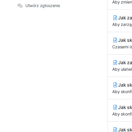
Aby zmieni
Utwórz zgłoszenie
Jak z
Aby zarząd
Jak s
Czasami is
Jak z
Aby ułatw
Jak s
Aby skonf
Jak s
Aby skonf
Jak s