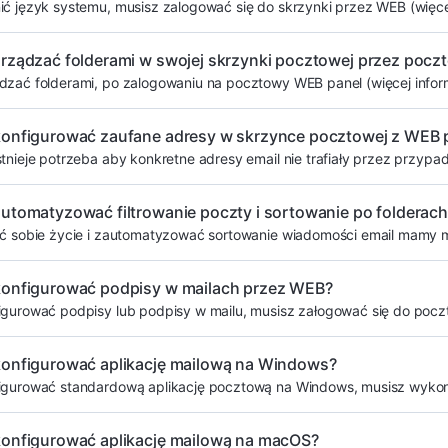
ć język systemu, musisz zalogować się do skrzynki przez WEB (więcej 
arządzać folderami w swojej skrzynki pocztowej przez poc
zać folderami, po zalogowaniu na pocztowy WEB panel (więcej informa
konfigurować zaufane adresy w skrzynce pocztowej z WEB 
tnieje potrzeba aby konkretne adresy email nie trafiały przez przypa
automatyzować filtrowanie poczty i sortowanie po folder
ić sobie życie i zautomatyzować sortowanie wiadomości email mamy m
konfigurować podpisy w mailach przez WEB?
igurować podpisy lub podpisy w mailu, musisz załogować się do poc
konfigurować aplikację mailową na Windows?
igurować standardową aplikację pocztową na Windows, musisz wykona
konfigurować aplikację mailową na macOS?