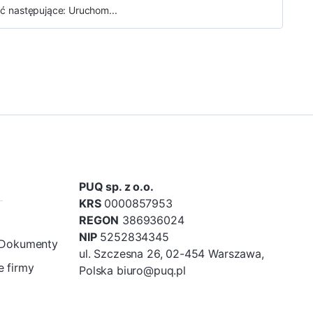
 następujące: Uruchom...
PUQ sp. z o.o.
KRS
0000857953
REGON
386936024
NIP
5252834345
/Dokumenty
ul. Szczesna 26, 02-454 Warszawa,
 firmy
Polska biuro@puq.pl