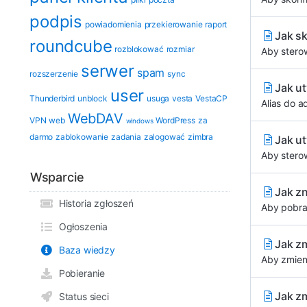
podpis
powiadomienia
przekierowanie
raport
Jak s
roundcube
rozblokować
rozmiar
Aby stero
serwer
spam
rozszerzenie
sync
Jak ut
user
Thunderbird
unblock
usuga
vesta
VestaCP
Alias do 
WebDAV
VPN
web
WordPress
za
windows
darmo
zablokowanie
zadania
zalogować
zimbra
Jak ut
Aby stero
Wsparcie
Jak zn
Historia zgłoszeń
Aby pobra
Ogłoszenia
Jak z
Baza wiedzy
Aby zmieni
Pobieranie
Jak z
Status sieci