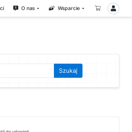
ci
O nas
Wsparcie
dź do ustawień....