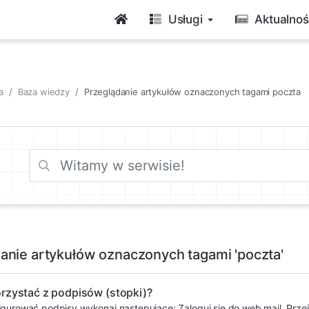
Usługi
Aktualnoś
a
Baza wiedzy
Przeglądanie artykułów oznaczonych tagami poczta
anie artykułów oznaczonych tagami 'poczta'
orzystać z podpisów (stopki)?
gurować podpisy wykonaj następujące: Zaloguj się do web mail. Przej