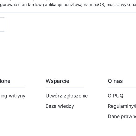
igurować standardową aplikację pocztową na macOS, musisz wykonać
lone
Wsparcie
O nas
ing witryny
Utwórz zgłoszenie
O PUQ
Baza wiedzy
Regulaminy
Dane prawne