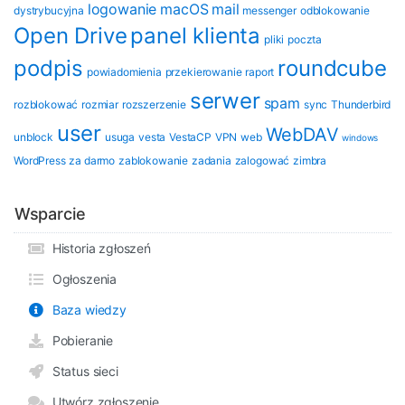
logowanie
macOS
mail
dystrybucyjna
messenger
odblokowanie
Open Drive
panel klienta
pliki
poczta
podpis
roundcube
powiadomienia
przekierowanie
raport
serwer
spam
rozblokować
rozmiar
rozszerzenie
sync
Thunderbird
user
WebDAV
unblock
usuga
vesta
VestaCP
VPN
web
windows
WordPress
za darmo
zablokowanie
zadania
zalogować
zimbra
Wsparcie
Historia zgłoszeń
Ogłoszenia
Baza wiedzy
Pobieranie
Status sieci
Utwórz zgłoszenie