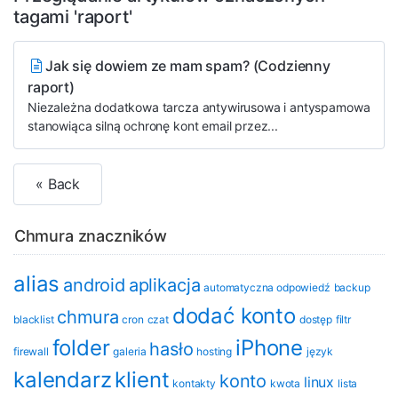
tagami 'raport'
Jak się dowiem ze mam spam? (Codzienny
raport)
Niezależna dodatkowa tarcza antywirusowa i antyspamowa
stanowiąca silną ochronę kont email przez...
« Back
Chmura znaczników
alias
android
aplikacja
automatyczna odpowiedź
backup
dodać konto
chmura
blacklist
cron
czat
dostęp
filtr
folder
iPhone
hasło
firewall
galeria
hosting
język
kalendarz
klient
konto
linux
kontakty
kwota
lista