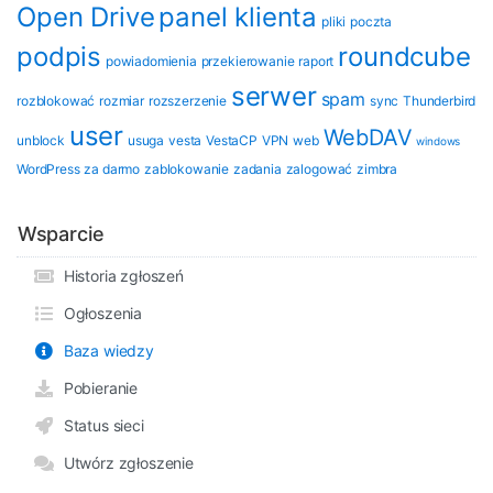
Open Drive
panel klienta
pliki
poczta
podpis
roundcube
powiadomienia
przekierowanie
raport
serwer
spam
rozblokować
rozmiar
rozszerzenie
sync
Thunderbird
user
WebDAV
unblock
usuga
vesta
VestaCP
VPN
web
windows
WordPress
za darmo
zablokowanie
zadania
zalogować
zimbra
Wsparcie
Historia zgłoszeń
Ogłoszenia
Baza wiedzy
Pobieranie
Status sieci
Utwórz zgłoszenie