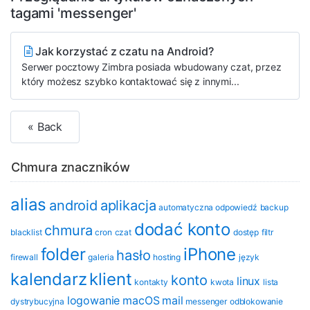
tagami 'messenger'
Jak korzystać z czatu na Android?
Serwer pocztowy Zimbra posiada wbudowany czat, przez
który możesz szybko kontaktować się z innymi...
« Back
Chmura znaczników
alias
android
aplikacja
automatyczna odpowiedź
backup
dodać konto
chmura
blacklist
cron
czat
dostęp
filtr
folder
iPhone
hasło
firewall
galeria
hosting
język
kalendarz
klient
konto
linux
kontakty
kwota
lista
logowanie
macOS
mail
dystrybucyjna
messenger
odblokowanie