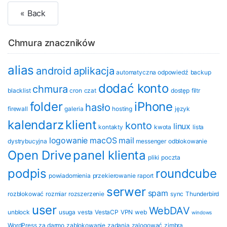
« Back
Chmura znaczników
alias
android
aplikacja
automatyczna odpowiedź
backup
dodać konto
chmura
blacklist
cron
czat
dostęp
filtr
folder
iPhone
hasło
firewall
galeria
hosting
język
kalendarz
klient
konto
linux
kontakty
kwota
lista
logowanie
macOS
mail
dystrybucyjna
messenger
odblokowanie
Open Drive
panel klienta
pliki
poczta
podpis
roundcube
powiadomienia
przekierowanie
raport
serwer
spam
rozblokować
rozmiar
rozszerzenie
sync
Thunderbird
user
WebDAV
unblock
usuga
vesta
VestaCP
VPN
web
windows
WordPress
za darmo
zablokowanie
zadania
zalogować
zimbra