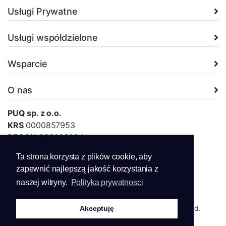
Usługi Prywatne
Usługi współdzielone
Wsparcie
O nas
PUQ sp. z o.o.
KRS
0000857953
REGON
386936024
NIP
5252834345
Ta strona korzysta z plików cookie, aby
ul. Szczesna 26, 02-454 Warszawa, Polska
zapewnić najlepszą jakość korzystania z
biuro@puq.pl
naszej witryny.
Polityka prywatnosci
Copyright © 2026 PUQ sp. z o.o.. All Rights Reserved.
Akceptuję