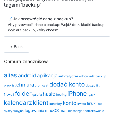
tagami 'backup'
Jak przewrócić dane z backup?
Aby przewrócić dane c backup: Wejdź do zakładki backup
Wybierz backup, który chcesz...
« Back
Chmura znaczników
alias
android
aplikacja
automatyczna odpowiedź
backup
dodać konto
chmura
blacklist
cron
czat
dostęp
filtr
folder
iPhone
hasło
firewall
galeria
hosting
język
kalendarz
klient
konto
linux
kontakty
kwota
lista
logowanie
macOS
mail
dystrybucyjna
messenger
odblokowanie