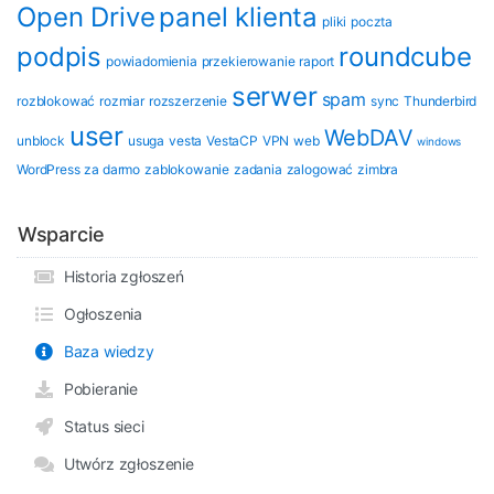
Open Drive
panel klienta
pliki
poczta
podpis
roundcube
powiadomienia
przekierowanie
raport
serwer
spam
rozblokować
rozmiar
rozszerzenie
sync
Thunderbird
user
WebDAV
unblock
usuga
vesta
VestaCP
VPN
web
windows
WordPress
za darmo
zablokowanie
zadania
zalogować
zimbra
Wsparcie
Historia zgłoszeń
Ogłoszenia
Baza wiedzy
Pobieranie
Status sieci
Utwórz zgłoszenie