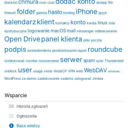
dodać konto
chmura
blacklist
cron
czat
dostęp
filtr
folder
iPhone
hasło
firewall
galeria
hosting
język
kalendarz
klient
konto
linux
kontakty
kwota
lista
logowanie
macOS
mail
dystrybucyjna
messenger
odblokowanie
Open Drive
panel klienta
pliki
poczta
podpis
roundcube
powiadomienia
przekierowanie
raport
serwer
spam
rozblokować
rozmiar
rozszerzenie
sync
Thunderbird
user
WebDAV
unblock
usuga
vesta
VestaCP
VPN
web
windows
WordPress
za darmo
zablokowanie
zadania
zalogować
zimbra
Wsparcie
Historia zgłoszeń
Ogłoszenia
Baza wiedzy