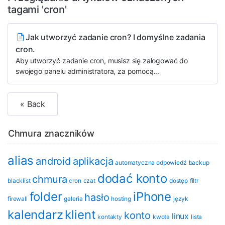
tagami 'cron'
Jak utworzyć zadanie cron? I domyślne zadania
cron.
Aby utworzyć zadanie cron, musisz się zalogować do
swojego panelu administratora, za pomocą...
« Back
Chmura znaczników
alias
android
aplikacja
automatyczna odpowiedź
backup
dodać konto
chmura
blacklist
cron
czat
dostęp
filtr
folder
iPhone
hasło
firewall
galeria
hosting
język
kalendarz
klient
konto
linux
kontakty
kwota
lista