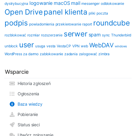
logowanie
macOS
mail
dystrybucyjna
messenger
odblokowanie
Open Drive
panel klienta
pliki
poczta
podpis
roundcube
powiadomienia
przekierowanie
raport
serwer
spam
rozblokować
rozmiar
rozszerzenie
sync
Thunderbird
user
WebDAV
unblock
usuga
vesta
VestaCP
VPN
web
windows
WordPress
za darmo
zablokowanie
zadania
zalogować
zimbra
Wsparcie
Historia zgłoszeń
Ogłoszenia
Baza wiedzy
Pobieranie
Status sieci
Utwórz zgłoszenie