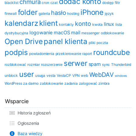
dodać konto
chmura
blacklist
cron
czat
dostęp
filtr
folder
iPhone
hasło
firewall
galeria
hosting
język
kalendarz
klient
konto
linux
kontakty
kwota
lista
logowanie
macOS
mail
dystrybucyjna
messenger
odblokowanie
Open Drive
panel klienta
pliki
poczta
podpis
roundcube
powiadomienia
przekierowanie
raport
serwer
spam
rozblokować
rozmiar
rozszerzenie
sync
Thunderbird
user
WebDAV
unblock
usuga
vesta
VestaCP
VPN
web
windows
WordPress
za darmo
zablokowanie
zadania
zalogować
zimbra
Wsparcie
Historia zgłoszeń
Ogłoszenia
Baza wiedzy