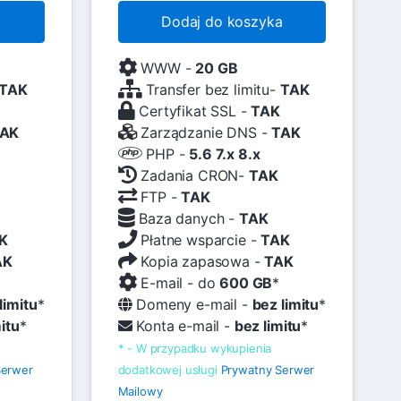
a
Dodaj do koszyka
WWW -
20 GB
TAK
Transfer bez limitu-
TAK
Certyfikat SSL -
TAK
AK
Zarządzanie DNS -
TAK
PHP -
5.6 7.x 8.x
Zadania CRON-
TAK
FTP -
TAK
Baza danych -
TAK
K
Płatne wsparcie -
TAK
AK
Kopia zapasowa -
TAK
E-mail - do
600 GB
*
limitu
*
Domeny e-mail -
bez limitu
*
itu
*
Konta e-mail -
bez limitu
*
* - W przypadku wykupienia
Serwer
dodatkowej usługi
Prywatny Serwer
Mailowy