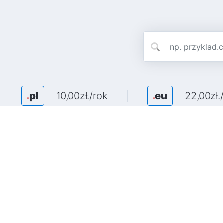
pl
10,00zł./rok
eu
22,00zł.
.
.