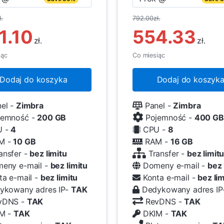
.
792.00zł.
1.10
554.33
zł.
zł.
iąc
Co miesiąc
Dodaj do koszyka
Dodaj do koszyk
el -
Zimbra
Panel -
Zimbra
emność -
200 GB
Pojemność -
400 GB
 -
4
CPU -
8
M -
10 GB
RAM -
16 GB
ansfer -
bez limitu
Transfer -
bez limit
eny e-mail -
bez limitu
Domeny e-mail -
bez 
a e-mail -
bez limitu
Konta e-mail -
bez lim
kowany adres IP-
TAK
Dedykowany adres IP
vDNS -
TAK
RevDNS -
TAK
M -
TAK
DKIM -
TAK