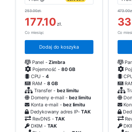
253.00zł.
473.00zł
177.10
33
zł.
Co miesiąc
Co mies
Dodaj do koszyka
Panel -
Zimbra
Pan
Pojemność -
80 GB
Poj
CPU -
4
CPU
RAM -
8 GB
RA
Transfer -
bez limitu
Tr
Domeny e-mail -
bez limitu
Dom
Konta e-mail -
bez limitu
Kont
Dedykowany adres IP-
TAK
Dedy
RevDNS -
TAK
Re
DKIM -
TAK
DKI