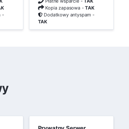
K
Płatne wsparcie -
TAK
AK
Kopia zapasowa -
TAK
 -
Dodatkowy antyspam -
TAK
wy
Prywatny Serwer