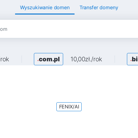
Wyszukiwanie domen
Transfer domeny
/rok
com.pl
10,00zł./rok
bi
.
.
FENIX/AI