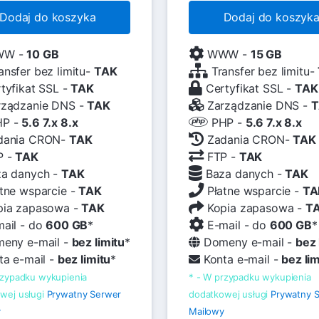
Dodaj do koszyka
Dodaj do koszyk
W -
10 GB
WWW -
15 GB
ansfer bez limitu-
TAK
Transfer bez limitu-
tyfikat SSL -
TAK
Certyfikat SSL -
TAK
ządzanie DNS -
TAK
Zarządzanie DNS -
T
P -
5.6 7.x 8.x
PHP -
5.6 7.x 8.x
dania CRON-
TAK
Zadania CRON-
TAK
P -
TAK
FTP -
TAK
a danych -
TAK
Baza danych -
TAK
tne wsparcie -
TAK
Płatne wsparcie -
TA
ia zapasowa -
TAK
Kopia zapasowa -
T
ail - do
600 GB
*
E-mail - do
600 GB
*
eny e-mail -
bez limitu
*
Domeny e-mail -
bez 
a e-mail -
bez limitu
*
Konta e-mail -
bez lim
rzypadku wykupienia
* - W przypadku wykupienia
wej usługi
Prywatny Serwer
dodatkowej usługi
Prywatny 
y
Mailowy