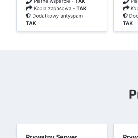
Płatne wsparcie -
TAK
Pła
Kopia zapasowa -
TAK
Kop
Dodatkowy antyspam -
Dod
TAK
TAK
P
Prywatny Serwer
Pryw