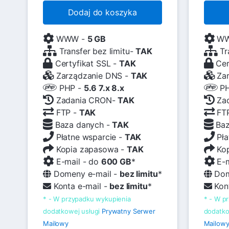
Dodaj do koszyka
WWW -
5 GB
WW
Transfer bez limitu-
TAK
Tr
Certyfikat SSL -
TAK
Cer
Zarządzanie DNS -
TAK
Zar
PHP -
5.6 7.x 8.x
PH
Zadania CRON-
TAK
Za
FTP -
TAK
FT
Baza danych -
TAK
Baz
Płatne wsparcie -
TAK
Pła
Kopia zapasowa -
TAK
Kop
E-mail - do
600 GB
*
E-m
Domeny e-mail -
bez limitu
*
Dom
Konta e-mail -
bez limitu
*
Kont
* - W przypadku wykupienia
* - W p
dodatkowej usługi
Prywatny Serwer
dodatko
Mailowy
Mailow