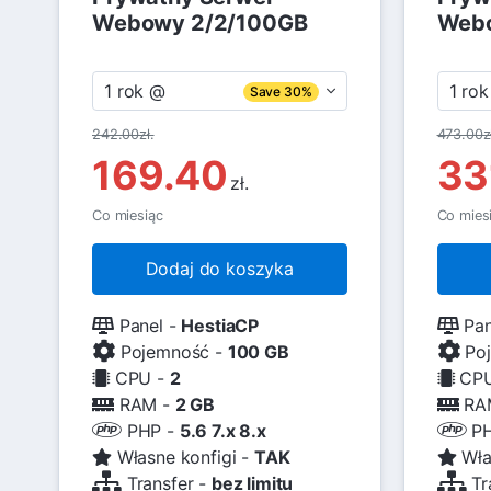
Webowy 2/2/100GB
Web
1 rok @
1 ro
Save 30%
242.00zł.
473.00zł
169.40
33
zł.
Co miesiąc
Co mies
Dodaj do koszyka
Panel -
HestiaCP
Pan
Pojemność -
100 GB
Poj
CPU -
2
CPU
RAM -
2 GB
RA
PHP -
5.6 7.x 8.x
PH
Własne konfigi -
TAK
Wła
Transfer -
bez limitu
Tr