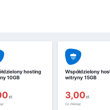
łdzielony hosting
Współdzielony hos
yny 10GB
witryny 15GB
00
3,00
zł.
zł.
iąc
Co miesiąc