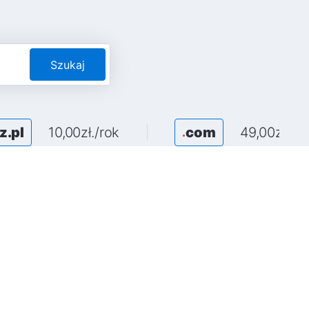
Szukaj
z.pl
10,00zł./rok
com
49,00zł./ro
.