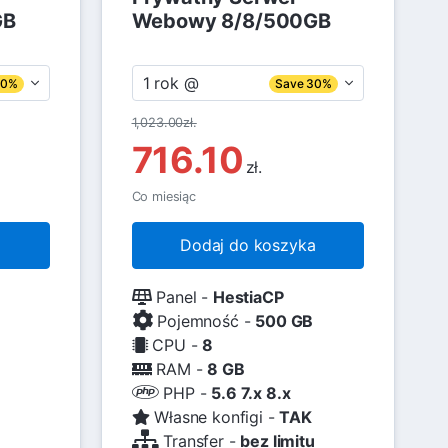
GB
Webowy 8/8/500GB
1 rok @
30%
Save 30%
1,023.00zł.
716.10
zł.
Co miesiąc
a
Dodaj do koszyka
Panel -
HestiaCP
Pojemność -
500 GB
CPU -
8
RAM -
8 GB
PHP -
5.6 7.x 8.x
Własne konfigi -
TAK
u
Transfer -
bez limitu