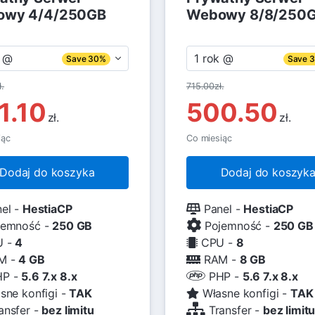
owy 4/4/250GB
Webowy 8/8/250
k @
1 rok @
Save 30%
Save 
.
715.00zł.
1.10
500.50
zł.
zł.
iąc
Co miesiąc
Dodaj do koszyka
Dodaj do koszyk
el -
HestiaCP
Panel -
HestiaCP
emność -
250 GB
Pojemność -
250 GB
 -
4
CPU -
8
M -
4 GB
RAM -
8 GB
P -
5.6 7.x 8.x
PHP -
5.6 7.x 8.x
sne konfigi -
TAK
Własne konfigi -
TAK
ansfer -
bez limitu
Transfer -
bez limit