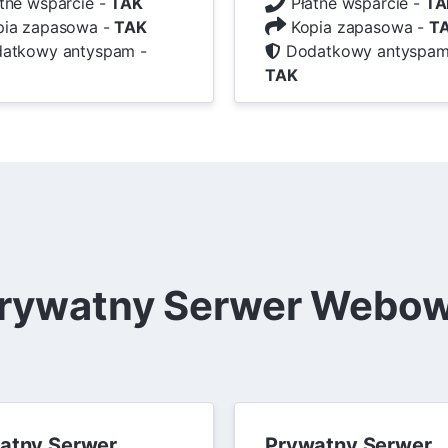
tne wsparcie -
TAK
Płatne wsparcie -
TA
ia zapasowa -
TAK
Kopia zapasowa -
T
atkowy antyspam -
Dodatkowy antyspam
TAK
rywatny Serwer Webo
atny Serwer
Prywatny Serwer