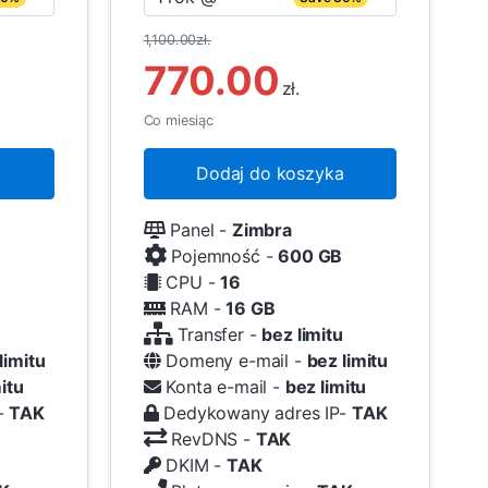
1,100.00zł.
770.00
zł.
Co miesiąc
a
Dodaj do koszyka
Panel -
Zimbra
Pojemność -
600 GB
CPU -
16
RAM -
16 GB
u
Transfer -
bez limitu
limitu
Domeny e-mail -
bez limitu
itu
Konta e-mail -
bez limitu
-
TAK
Dedykowany adres IP-
TAK
RevDNS -
TAK
DKIM -
TAK