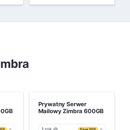
imbra
Prywatny Serwer
00GB
Mailowy Zimbra 600GB
1 rok @
30%
Save 30%