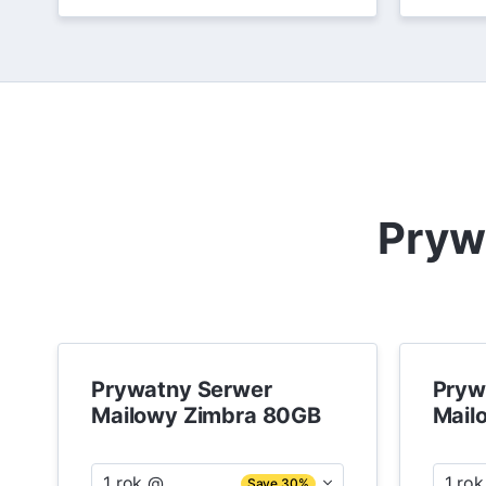
Pryw
Prywatny Serwer
Pryw
Mailowy Zimbra 80GB
Mail
1 rok @
1 ro
Save 30%