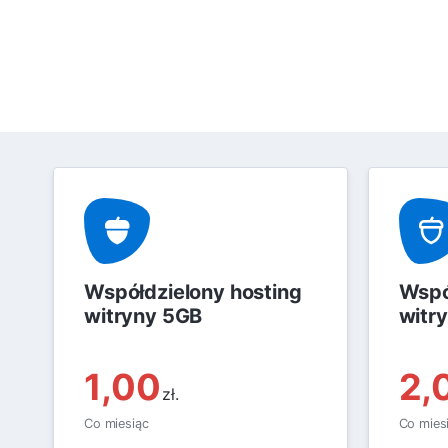
Współdzielony hosting
Wspó
witryny 5GB
witr
1,00
2,
zł.
Co miesiąc
Co mies