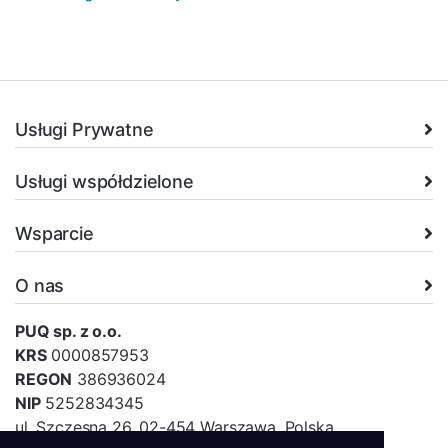
Usługi Prywatne
Usługi współdzielone
Wsparcie
O nas
PUQ sp. z o.o.
KRS
0000857953
REGON
386936024
NIP
5252834345
ul. Szczesna 26, 02-454 Warszawa, Polska