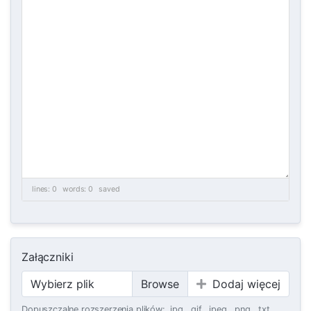
lines: 0 words: 0
saved
Załączniki
Wybierz plik
Dodaj więcej
Dopuszczalne rozszerzenia plików: .jpg, .gif, .jpeg, .png, .txt,