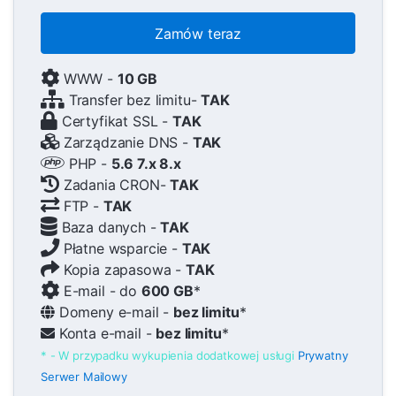
Zamów teraz
WWW -
10 GB
Transfer bez limitu-
TAK
Certyfikat SSL -
TAK
Zarządzanie DNS -
TAK
PHP -
5.6 7.x 8.x
Zadania CRON-
TAK
FTP -
TAK
Baza danych -
TAK
Płatne wsparcie -
TAK
Kopia zapasowa -
TAK
E-mail - do
600 GB
*
Domeny e-mail -
bez limitu
*
Konta e-mail -
bez limitu
*
* - W przypadku wykupienia dodatkowej usługi
Prywatny
Serwer Mailowy