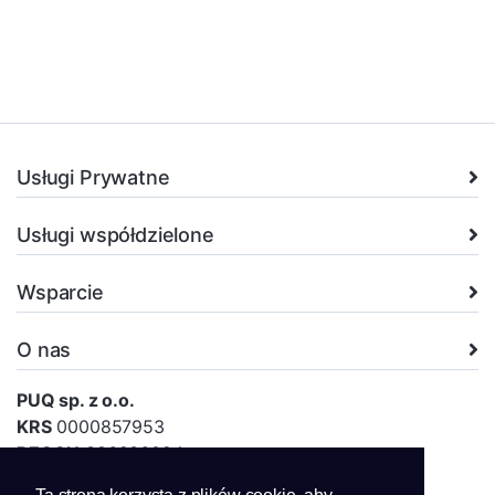
Usługi Prywatne
Usługi współdzielone
Wsparcie
O nas
PUQ sp. z o.o.
KRS
0000857953
REGON
386936024
NIP
5252834345