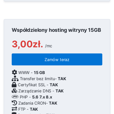
Współdzielony hosting witryny 15GB
3,00zł.
/mc
Zamów teraz
WWW -
15 GB
Transfer bez limitu-
TAK
Certyfikat SSL -
TAK
Zarządzanie DNS -
TAK
PHP -
5.6 7.x 8.x
Zadania CRON-
TAK
FTP -
TAK