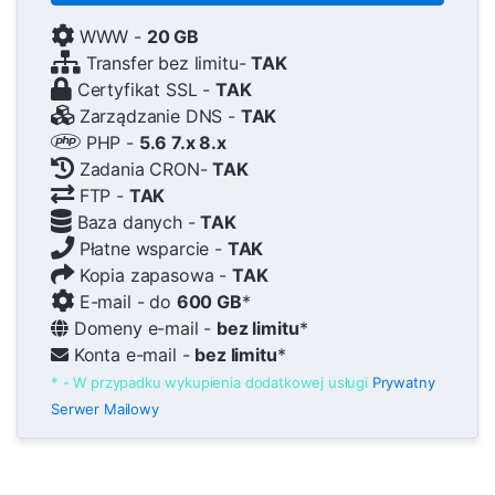
WWW -
20 GB
Transfer bez limitu-
TAK
Certyfikat SSL -
TAK
Zarządzanie DNS -
TAK
PHP -
5.6 7.x 8.x
Zadania CRON-
TAK
FTP -
TAK
Baza danych -
TAK
Płatne wsparcie -
TAK
Kopia zapasowa -
TAK
E-mail - do
600 GB
*
Domeny e-mail -
bez limitu
*
Konta e-mail -
bez limitu
*
* - W przypadku wykupienia dodatkowej usługi
Prywatny
Serwer Mailowy