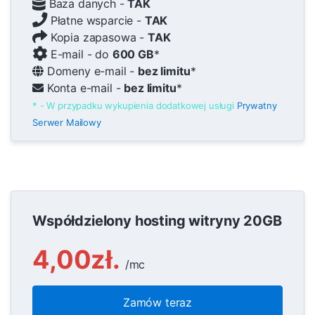
Baza danych -
TAK
Płatne wsparcie -
TAK
Kopia zapasowa -
TAK
E-mail - do
600 GB
*
Domeny e-mail -
bez limitu
*
Konta e-mail -
bez limitu
*
* - W przypadku wykupienia dodatkowej usługi
Prywatny
Serwer Mailowy
Współdzielony hosting witryny 20GB
4,00zł.
/mc
Zamów teraz