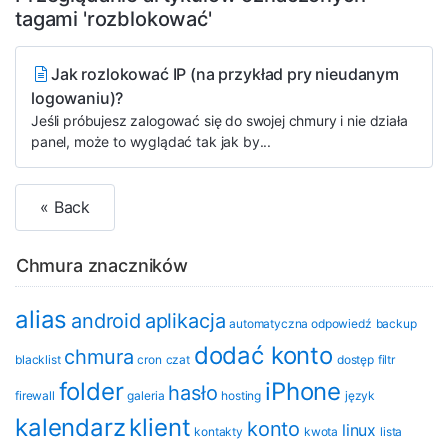
tagami 'rozblokować'
Jak rozlokować IP (na przykład pry nieudanym
logowaniu)?
Jeśli próbujesz zalogować się do swojej chmury i nie działa
panel, może to wyglądać tak jak by...
« Back
Chmura znaczników
alias
android
aplikacja
automatyczna odpowiedź
backup
dodać konto
chmura
blacklist
cron
czat
dostęp
filtr
folder
iPhone
hasło
firewall
galeria
hosting
język
kalendarz
klient
konto
linux
kontakty
kwota
lista