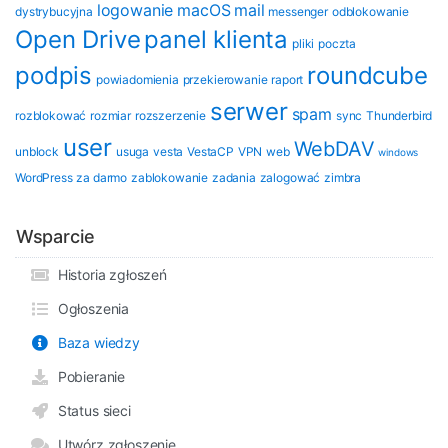
logowanie
macOS
mail
dystrybucyjna
messenger
odblokowanie
Open Drive
panel klienta
pliki
poczta
podpis
roundcube
powiadomienia
przekierowanie
raport
serwer
spam
rozblokować
rozmiar
rozszerzenie
sync
Thunderbird
user
WebDAV
unblock
usuga
vesta
VestaCP
VPN
web
windows
WordPress
za darmo
zablokowanie
zadania
zalogować
zimbra
Wsparcie
Historia zgłoszeń
Ogłoszenia
Baza wiedzy
Pobieranie
Status sieci
Utwórz zgłoszenie